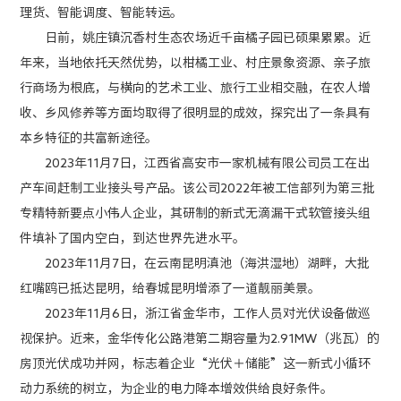
理货、智能调度、智能转运。
日前，姚庄镇沉香村生态农场近千亩橘子园已硕果累累。近
年来，当地依托天然优势，以柑橘工业、村庄景象资源、亲子旅
行商场为根底，与横向的艺术工业、旅行工业相交融，在农人增
收、乡风修养等方面均取得了很明显的成效，探究出了一条具有
本乡特征的共富新途径。
2023年11月7日，江西省高安市一家机械有限公司员工在出
产车间赶制工业接头号产品。该公司2022年被工信部列为第三批
专精特新要点小伟人企业，其研制的新式无滴漏干式软管接头组
件填补了国内空白，到达世界先进水平。
2023年11月7日，在云南昆明滇池（海洪湿地）湖畔，大批
红嘴鸥已抵达昆明，给春城昆明增添了一道靓丽美景。
2023年11月6日，浙江省金华市，工作人员对光伏设备做巡
视保护。近来，金华传化公路港第二期容量为2.91MW（兆瓦）的
房顶光伏成功并网，标志着企业“光伏＋储能”这一新式小循环
动力系统的树立，为企业的电力降本增效供给良好条件。