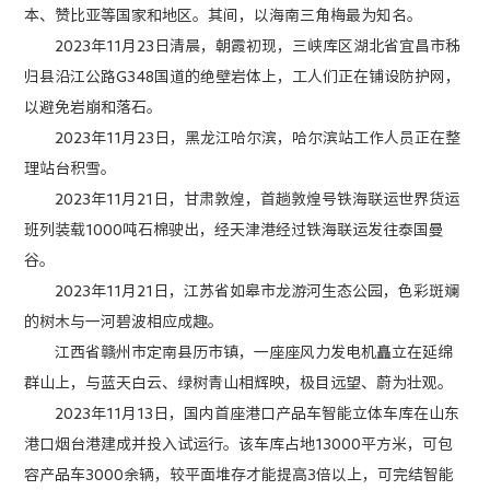
本、赞比亚等国家和地区。其间，以海南三角梅最为知名。
2023年11月23日清晨，朝霞初现，三峡库区湖北省宜昌市秭
归县沿江公路G348国道的绝壁岩体上，工人们正在铺设防护网，
以避免岩崩和落石。
2023年11月23日，黑龙江哈尔滨，哈尔滨站工作人员正在整
理站台积雪。
2023年11月21日，甘肃敦煌，首趟敦煌号铁海联运世界货运
班列装载1000吨石棉驶出，经天津港经过铁海联运发往泰国曼
谷。
2023年11月21日，江苏省如皋市龙游河生态公园，色彩斑斓
的树木与一河碧波相应成趣。
江西省赣州市定南县历市镇，一座座风力发电机矗立在延绵
群山上，与蓝天白云、绿树青山相辉映，极目远望、蔚为壮观。
2023年11月13日，国内首座港口产品车智能立体车库在山东
港口烟台港建成并投入试运行。该车库占地13000平方米，可包
容产品车3000余辆，较平面堆存才能提高3倍以上，可完结智能