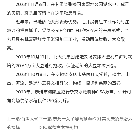
2023年11月6日，在甘肃省张掖国家湿地公园湖水中，成群
的天鹅、斑头雁等留鸟在这里歇息寻食。
近年来，当地依托天然资源优势，把开展特征工业作为村庄
复兴的重要抓手，采纳公司+合作社+团体+农户的开展形式，全
力开展有机富硒鲜食玉米深加工工业，带动团体增收，大众致
富。
2023年10月12日，北大荒集团建造农场安排大型机车群对栽
培的20.61万亩大豆进行抢收，保证老练的大豆颗粒归仓。
2023年10月8日，在安徽省安庆市岳西县天堂镇，楼宇、山
峦、河流、路途与云雾交相辉映，构成一幅调和美丽的画卷
2023年，泰州市海陵区施行杂交水稻制种0.56万亩，估计可
向商场供给水稻良种250余万斤。
上一篇:
白酒大省
下一篇:
东莞一女子醉驾抽血检测 其丈夫凌晨潜入
的抉择
医院稀释样本被刑拘