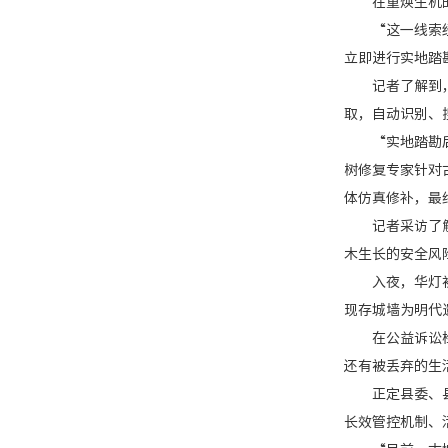
在重焕生机的紫
“这一线索经群
立即进行实地踏
记者了解到，该
取，自动识别、
“实地踏勘后，
树修复专家针对
体仿真修补，最
记者采访了解到
木生长的安全风
入夜，华灯初上
现存城墙为明代
在公益诉讼检察
还有被丢弃的生
正定县委、县政
长效管控机制、