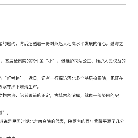
的邀约，背后还透着一份对燕赵大地高水平发展的信心。渤海之
出，基层检察院的案件虽“小”，但维护司法公正、维护人民权益的
“赶考路”，近日，记者一行探访河北多个基层检察院，见证在
检察守护下熠熠生辉。
物古迹，记者眼前的正定，古城古韵浓厚，就像一部凝固的史
城”。
够说是民国时期北方四合院的代表，院落内的百年紫藤平添了几分