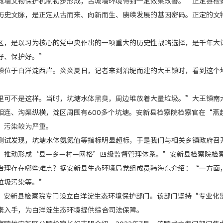
文物保护机制初步形成，古城墙环境得到一定效果改善。”正定县检
文脉，是正定从古而来、向新而生、赓续发展的基因密码。正定的文物
是以习为核心的党中央作出的一项重大的历史性战略选择，是千年大计
好、保护好。”
于白洋淀西岸。炎炎夏日，记者来到沿堤而建的大王镇时，看到这个地
不是这样。当时，坑塘水体黑臭，周边堆放着大量垃圾。”大王镇南六
、沟渠纵横，淀区周围有600多个坑塘。安新县检察院检察官在“燕赵山
，污染较为严重。
发现，坑塘水体氨氮值等指标明显超标，于是我们与相关乡镇政府召开
，推动形成‘县—乡—村—网格’四级监督管理体系。”安新县检察院检
存在哪些难点？据安新县生态环境局党组成员韩海东介绍：“一方面，
垃圾污染等。”
，安新县检察院专门设立白洋淀生态环境保护部门。该部门坚持“专业化
素入手，为白洋淀生态环境提供综合司法保障。