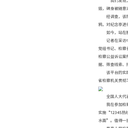
“我们发现，公
毁，碑身被随意
经调查，该院向
鸦，对纪念亭进
如今，站在胜利
记者在采访中发
党组书记、检察
检察公益诉讼案
据、筛查线索、
该平台的实践“
省检察机关贯彻
全国人大代表、
我在参加检察开
实施“1234
水面”。值得一