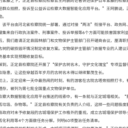
藤之下，正定县检察院检察官王阿鹏向记者讲述保护百年紫藤的检察
众拍照，投诉至公益诉讼检察大数据智能化应用平台。”王阿鹏说，正
勘。
平台由河北省检察院统一部署，通过对接“两法”衔接平台、政务网、
搜集来自行政执法案件、刑事案件、投诉举报等6个方面可能损害国家利
我们邀请正定县园林部门和文物保护主管部门召开磋商会议，厘清职责
古树的破损毁坏情况制定修复方案。文物保护主管部门依据专业的人建议
终基本实现预期修复目标。
，正定县检察院还开展了“保护古树名木，守护文化瑰宝”专项监督行
险隐患，让这些穿越百年岁月的古树名木得以继续繁茂生长。
，正定迎来一天中最热闹的时刻，有的游客在古院古塔旁拍照打卡，有
遗存，被列为第七批全国重点文物保护单位。
大数据智能化应用平台推送的线索中，有一条就与正定城墙相关。“我
活垃圾、杂物等。”正定县检察院有关负责的人介绍，这样一些问题极度
府对未予修复段的古城墙保护工作格外的重视，成立古城墙保护领导小
活化利用等4个方面做任务分解，列明60项整治任务清单。