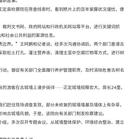
履职故事。
定县检察院在筛查线索时，看到照片上的百年紫藤状况堪忧，便
裁判文书网、政府网站和行政机关网站等平台，进行关键词抓
益和社会公共利益的案源信息。
边界。”王阿鹏和记者说，经多次沟通协调后，两个部门邀请古
采取松土打孔、灌注营养液、清理主茎中空腐烂物等方式，进行树
动，督促有关部门全面履行养护管理职责，及时消除危害古树名
的游客在古城墙上漫步徜徉……正定城墙规模宏大，周长24里，
们赶往现场调查发现，部分未修复的城墙墙基及墙体上有杂草，
影响古城墙风貌，于是，该院向有关部门制发检察建议。
组，多次召开专题会议，从城墙整体保护、环境综合整治、建立