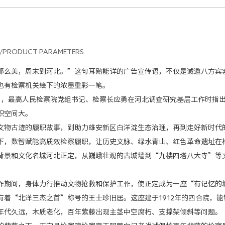
/PRODUCT PARAMETERS
美，周末到河北。”这句耳熟能详的广告宣传语，不仅是诚邀八方宾客
也有检察机关绘下的浓墨重彩一笔。
月，最高人民检察院党组书记、检察长应勇在河北调查研究基层工作时指
职空间大。
古迹的履职故事，到助力雄安新区白洋淀生态治理，再到走好新时代的
下，数智赋能高质效检察履职，让历史文脉、绿水青山、红色革命遗址在
和文化名城河北正定，从巍峨壮观的古城墙到“九楼四塔八大寺”等文
间，身体力行推动文物抢救和保护工作，使正定成为一座“有记忆的
“北洋三杰之首”称号的王士珍旧居。这座建于1912年的四合院，能
年代久远，木质老化，百年紫藤出现主茎中空腐朽、支撑架倾斜等问题。