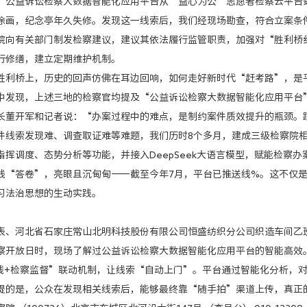
益诉讼检察大数据智能化应用平台从‘益心为公’志愿者检察云平台数
涂画，纪念亭年久失修。发现这一线索后，我们经现场勘查，符合立案条
有关部门制发检察建议，建议其依法履行监管职责，加强对“胜利桥纪
行修缮，建立定期维护机制。
桥上，历史的回声仿佛在耳边回响，如何走好新时代“赶考路”，是平
现，上述三地的检察官均提及“公益诉讼检察大数据智能化应用平台”
长董开军和记者说：“办案过程中的难点，是制约案件质效提升的瓶颈。
件线索发现难、调查取证难等难题，我们历时8个多月，建成三级检察院
指挥调度、态势分析等功能，并接入DeepSeek大语言模型，赋能检察办
答卷”，亮眼且沉甸甸——截至今年7月，平台已推送线%。这不仅是
习法治思想的生动实践。
河北省石家庄常山北明科技股份有限公司恒盛纺织分公司织造车间乙
放日时，现场了解过公益诉讼检察大数据智能化应用平台的智能高效。
5热线+检察监督”联动机制，让线索“自动上门”。平台通过智能化分析
提的是，公众在发现相关线索后，能够最终靠“随手拍”渠道上传，真正