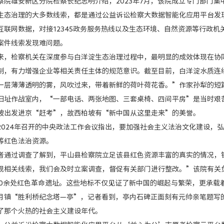
雄安新区分院检察长纪志明介绍，2023年7月，该院成立专门部门集中
治理的大多数线索，都是通过公益诉讼检察大数据智能化应用平台发现
互联网数据，对接12345政务服务热线以及生态环境、自然资源等行政
案件线索发现难问题。
检察机关在深度参与白洋淀生态治理过程中，最明显的成效体现在协同
制，有力增强企业等相关责任主体的规范意识。截至目前，白洋淀水质连
薄薄透明的雾，风吹过来，带着新鲜的荷叶荷花香。”作家孙犁的短篇
作战室内，“一部电话、两张地图、三套桌椅、四间平房”是当时艰苦条
坡出发进京“赶考”，故西柏坡有“新中国从这里走来”的美誉。
24年召开的中央政法工作会议指出，要加强社会主义法治文化建设，弘
等红色法治资源。
过调查了解到，平山县检察院立足该县红色资源丰富的真实的情况，针
现相关线索，我们会及时立案调查，督促有关部门进行整改。”该院有关
余处红色革命遗址。这些地标不仅见证了新中国的崛起与繁荣，更承载
“胜利桥纪念塔—亭”，记者看到，亭内石碑正面刻有元帅亲笔题写的
了那个火热的社会主义建设年代。