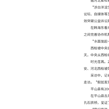
据河北省检察院
“涉白洋淀生态
论坛、自媒体等
效突破公益诉讼
在韩海东看来，
之间完善协作机
“水面笼起一层
西柏坡中央旧址
天，中央从西柏
时光荏苒。20
安、河北西柏坡
采访中，记者通
走访。“假如发
平山县有200
在平山县古月镇
孔石拱桥，见证