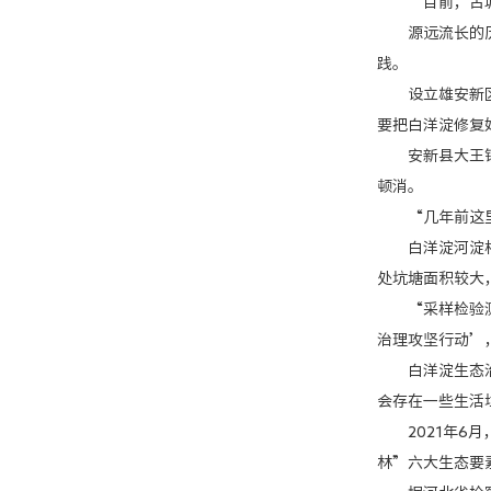
“目前，古城墙
源远流长的历史
践。
设立雄安新区，
要把白洋淀修复
安新县大王镇位
顿消。
“几年前这里可
白洋淀河淀相连
处坑塘面积较大
“采样检验测试
治理攻坚行动’
白洋淀生态治理
会存在一些生活
2021年6月
林”六大生态要