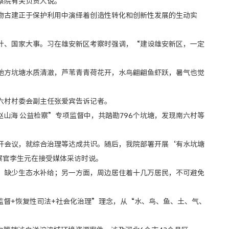
察院有关负责人说。
古建正于保护利用中演绎着创造性转化和创新性发展的生动实
、国家大事。习在雄安新区考察时强调，“建设雄安新区，一定
方坑塘水质清澈，芦苇青青荷花开，水鸟翩翩鱼虾跃，暑气也觉
村村委会副主任张爱宾告诉记者。
海 公益检察”专项监督中，共踏勘796个坑塘，发现南六村等
会议，就综合治理等达成共识。随后，我院部署开展‘有水坑塘
察官李生元在接受媒体采访时说。
缺少生态水补给；另一方面，周边居住着十几万居民，不可避免
监督+恢复性司法+社会化治理”理念，从“水、鸟、鱼、土、气、