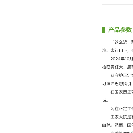
产品参数
“这么近，那么
滨、太行山下，
2024年10
检察责任大、履
从守护正定文物
习法治思想指引
在国家历史背景
诗。
习在正定工作期
王家大院是有着
幽静。然而，因