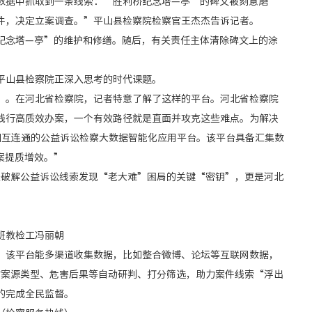
据中抓取到一条线索：‘胜利桥纪念塔—亭’的碑文被刻意磨
件，决定立案调查。”平山县检察院检察官王杰杰告诉记者。
念塔—亭”的维护和修缮。随后，有关责任主体清除碑文上的涂
山县检察院正深入思考的时代课题。
。在河北省检察院，记者特意了解了这样的平台。河北省检察院
践行高质效办案，一个有效路径就是直面并攻克这些难点。为解决
相互连通的公益诉讼检察大数据智能化应用平台。该平台具备汇集数
案提质增效。”
破解公益诉讼线索发现“老大难”困局的关键“密钥”，更是河北
班教检工冯丽朝
该平台能多渠道收集数据，比如整合微博、论坛等互联网数据，
，对案源类型、危害后果等自动研判、打分筛选，助力案件线索“浮出
的完成全民监督。