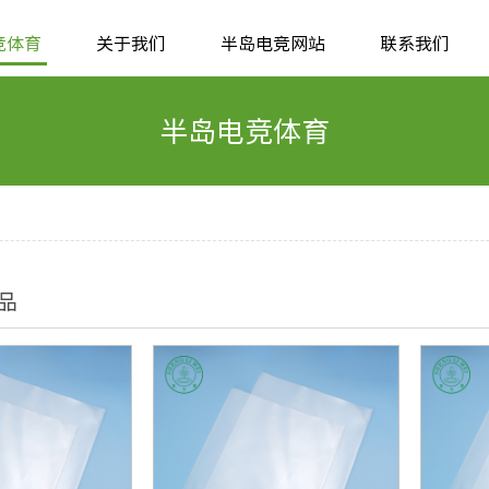
竞体育
关于我们
半岛电竞网站
联系我们
半岛电竞体育
品