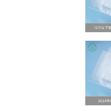
12寸以下
2024年