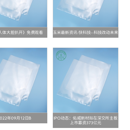
人体大胆扒开》免费观看
玉米最新资讯-快科技--科技改动未来
2022年09月12日B
IPO动态：佑威新材拟在深交所主板
上市募资373亿元